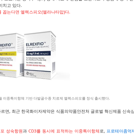
미치고 있다.
 꼽는다면 엘렉스피오(엘라나타맙)다.
월 이중특이항체 기반 다발골수종 치료제 엘렉스피오를 정식 출시했다.
따르면, 최근 한국화이자제약은 식품의약품안전처 글로벌 혁신제품 신속심사 
세포 성숙항원
과
CD3를 동시에 표적하는 이중특이항체
로,
프로테아좀억제