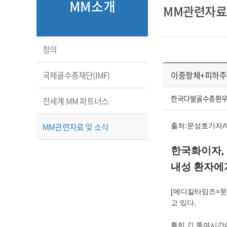
MM소개
MM관련자료
정의
국제골수종재단(IMF)
이중항체+피하주
한국다발골수종환
전세계 MM 파트너스
MM관련자료 및 소식
출처:문성호기자
한국화이자, 
내성 환자에
[메디칼타임즈=문
고 있다.
특히 긴 투여시간이