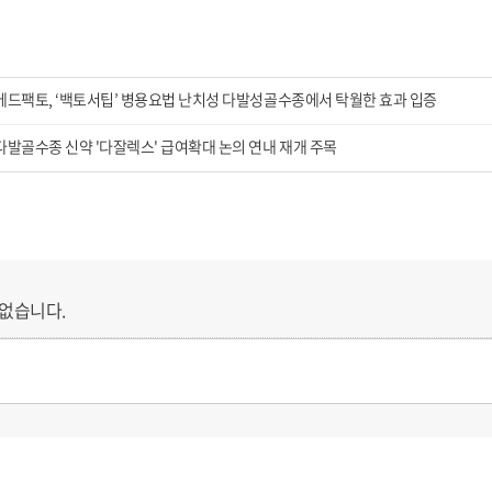
메드팩토, ‘백토서팁’ 병용요법 난치성 다발성골수종에서 탁월한 효과 입증
다발골수종 신약 '다잘렉스' 급여확대 논의 연내 재개 주목
없습니다.