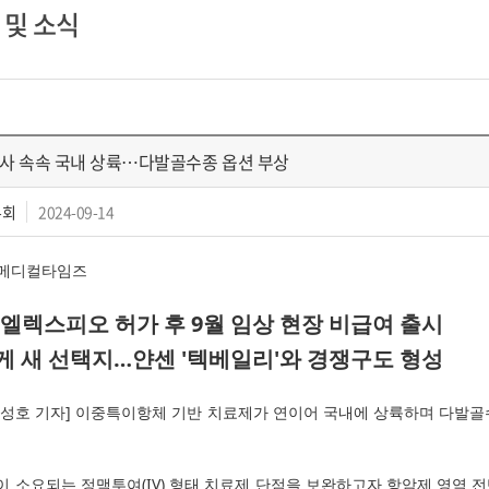
 및 소식
사 속속 국내 상륙…다발골수종 옵션 부상
우회
2024-09-14
/메디컬타임즈
엘렉스피오 허가 후 9월 임상 현장 비급여 출시
게 새 선택지…얀센 '텍베일리'와 경쟁구도 형성
성호 기자] 이중특이항체 기반 치료제가 연이어 국내에 상륙하며 다발골
 소요되는 정맥투여(IV) 형태 치료제 단점을 보완하고자 항암제 영역 전