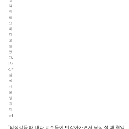
책
이
필
요
하
다
고
말
했
다.
[사
진=
삼
성
서
울
병
원
제
공]
“의정갈등 때 내과 교수들이 번갈아가면서 당직 설 때 혈액