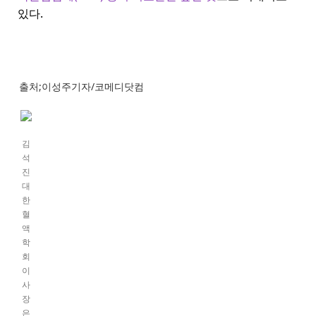
있다.
출처;이성주기자/코메디닷컴
김
석
진
대
한
혈
액
학
회
이
사
장
은