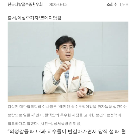
한국다발골수종환우회
2025-06-05
조회수
1,902
출처;이성주기자/코메디닷컴
김석진 대한혈액학회 이사장은 "예전엔 속수무책이었을 환자들을 살린다는
보람으로 일한다"면서, 혈액암의 특수한 사정을 고려한 보건의료정책이
필요하다고 말했다. [사진=삼성서울병원 제공]
“의정갈등 때 내과 교수들이 번갈아가면서 당직 설 때 혈