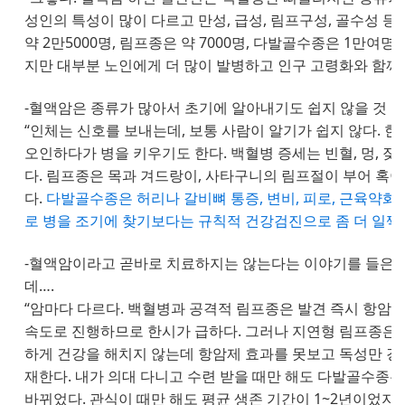
성인의 특성이 많이 다르고 만성, 급성, 림프구성, 골수성 
약 2만5000명, 림프종은 약 7000명, 다발골수종은 1만여
지만 대부분 노인에게 더 많이 발병하고 인구 고령화와 함께 
-혈액암은 종류가 많아서 초기에 알아내기도 쉽지 않을 것 
“인체는 신호를 보내는데, 보통 사람이 알기가 쉽지 않다. 
오인하다가 병을 키우기도 한다. 백혈병 증세는 빈혈, 멍, 잦은
다. 림프종은 목과 겨드랑이, 사타구니의 림프절이 부어 혹이 
다.
다발골수종은 허리나 갈비뼈 통증, 변비, 피로, 근육약화, 
로 병을 조기에 찾기보다는 규칙적 건강검진으로 좀 더 일찍 
-혈액암이라고 곧바로 치료하지는 않는다는 이야기를 들은 적
데….
“암마다 다르다. 백혈병과 공격적 림프종은 발견 즉시 항암
속도로 진행하므로 한시가 급하다. 그러나 지연형 림프종은 
하게 건강을 해치지 않는데 항암제 효과를 못보고 독성만 경
재한다. 내가 의대 다니고 수련 받을 때만 해도 다발골수종은
바뀌었다. 관식이 때만 해도 평균 생존 기간이 1~2년이었지만