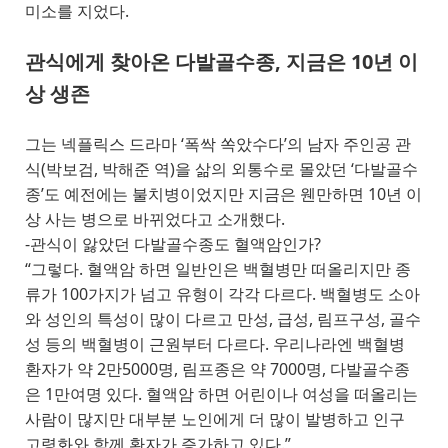
미소를 지었다.
관식에게 찾아온 다발골수종, 지금은 10년 이
상 생존
그는 넥플릭스 드라마 ‘폭싹 쏙았수다’의 남자 주인공 관
식(박보검, 박해준 역)을 삶의 외통수로 몰았던 ‘다발골수
종’도 예전에는 불치병이었지만 지금은 웬만하면 10년 이
상 사는 병으로 바뀌었다고 소개했다.
-관식이 앓았던 다발골수종도 혈액암인가?
“그렇다. 혈액암 하면 일반인은 백혈병만 떠올리지만 종
류가 100가지가 넘고 유형이 각각 다르다. 백혈병도 소아
와 성인의 특성이 많이 다르고 만성, 급성, 림프구성, 골수
성 등의 백혈병이 근원부터 다르다. 우리나라엔 백혈병
환자가 약 2만5000명, 림프종은 약 7000명, 다발골수종
은 1만여명 있다. 혈액암 하면 어린이나 여성을 떠올리는
사람이 많지만 대부분 노인에게 더 많이 발병하고 인구
고령화와 함께 환자가 증가하고 있다.”