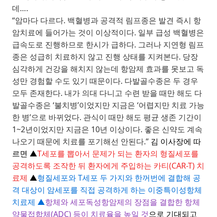
데….
“암마다 다르다. 백혈병과 공격적 림프종은 발견 즉시 항
암치료에 들어가는 것이 이상적이다. 일부 급성 백혈병은
급속도로 진행하므로 한시가 급하다. 그러나 지연형 림프
종은 성급히 치료하지 않고 진행 상태를 지켜본다. 당장
심각하게 건강을 해치지 않는데 항암제 효과를 못보고 독
성만 경험할 수도 있기 때문이다. 다발골수종은 두 경우
모두 존재한다. 내가 의대 다니고 수련 받을 때만 해도 다
발골수종은 ‘불치병’이었지만 지금은 ‘어렵지만 치료 가능
한 병’으로 바뀌었다. 관식이 때만 해도 평균 생존 기간이
1~2년이었지만 지금은 10년 이상이다. 좋은 신약도 계속
나오기 때문에 치료를 포기해선 안된다.”
김 이사장에 따
르면 ▲
T세포를 뽑아서 문제가 되는 환자의 형질세포를
공격하도록 조작한 뒤 환자에게 주입하는 카티(CAR-T) 치
료제
▲
형질세포와 T세포 두 가지와 한꺼번에 결합해 공
격 대상이 암세포를 직접 공격하게 하는 이중특이성항체
치료제 ▲
항체와 세포독성항암제의 장점을 결합한 항체
약물접합체(ADC) 등이 치료율을 높일 것
으로 기대되고