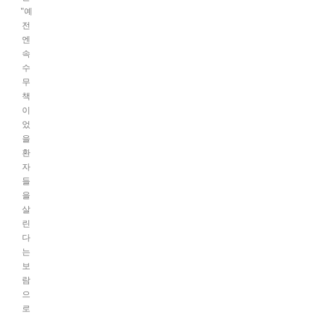
"예
전
엔
속
수
무
책
이
었
을
환
자
들
을
살
린
다
는
보
람
으
로