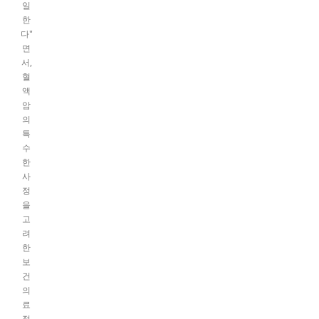
일
한
다"
면
서,
혈
액
암
의
특
수
한
사
정
을
고
려
한
보
건
의
료
정