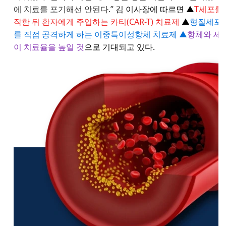
에 치료를 포기해선 안된다.”
김 이사장에 따르면 ▲
T세포를
작한 뒤 환자에게 주입하는 카티(CAR-T) 치료제
▲
형질세포와
를 직접 공격하게 하는 이중특이성항체 치료제 ▲
항체와 세
이 치료율을 높일 것
으로 기대되고 있다.