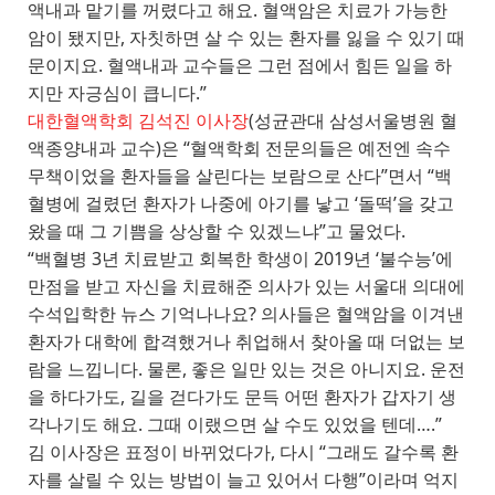
액내과 맡기를 꺼렸다고 해요. 혈액암은 치료가 가능한
암이 됐지만, 자칫하면 살 수 있는 환자를 잃을 수 있기 때
문이지요. 혈액내과 교수들은 그런 점에서 힘든 일을 하
지만 자긍심이 큽니다.”
대한혈액학회 김석진 이사장
(성균관대 삼성서울병원 혈
액종양내과 교수)은 “혈액학회 전문의들은 예전엔 속수
무책이었을 환자들을 살린다는 보람으로 산다”면서 “백
혈병에 걸렸던 환자가 나중에 아기를 낳고 ‘돌떡’을 갖고
왔을 때 그 기쁨을 상상할 수 있겠느냐”고 물었다.
“백혈병 3년 치료받고 회복한 학생이 2019년 ‘불수능’에
만점을 받고 자신을 치료해준 의사가 있는 서울대 의대에
수석입학한 뉴스 기억나나요? 의사들은 혈액암을 이겨낸
환자가 대학에 합격했거나 취업해서 찾아올 때 더없는 보
람을 느낍니다. 물론, 좋은 일만 있는 것은 아니지요. 운전
을 하다가도, 길을 걷다가도 문득 어떤 환자가 갑자기 생
각나기도 해요. 그때 이랬으면 살 수도 있었을 텐데….”
김 이사장은 표정이 바뀌었다가, 다시 “그래도 갈수록 환
자를 살릴 수 있는 방법이 늘고 있어서 다행”이라며 억지