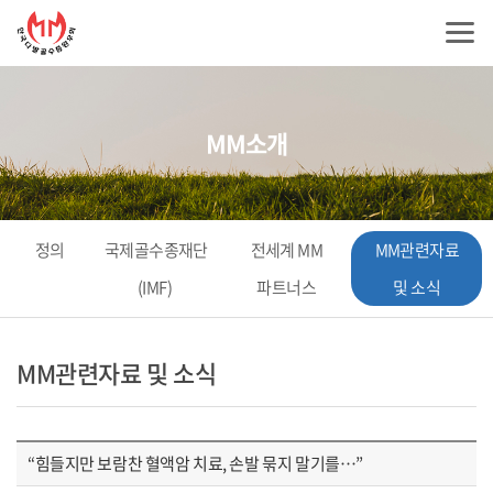
MM소개
정의
국제골수종재단
전세계 MM
MM관련자료
(IMF)
파트너스
및 소식
MM관련자료 및 소식
“힘들지만 보람찬 혈액암 치료, 손발 묶지 말기를…”