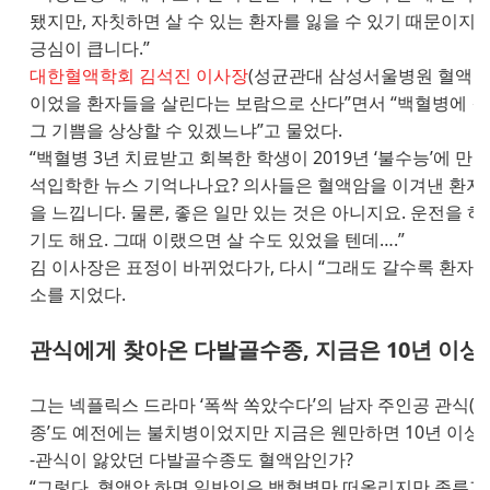
됐지만, 자칫하면 살 수 있는 환자를 잃을 수 있기 때문이지
긍심이 큽니다.”
대한혈액학회 김석진 이사장
(성균관대 삼성서울병원 혈액종
이었을 환자들을 살린다는 보람으로 산다”면서 “백혈병에 걸렸
그 기쁨을 상상할 수 있겠느냐”고 물었다.
“백혈병 3년 치료받고 회복한 학생이 2019년 ‘불수능’에 
석입학한 뉴스 기억나나요? 의사들은 혈액암을 이겨낸 환자
을 느낍니다. 물론, 좋은 일만 있는 것은 아니지요. 운전을 
기도 해요. 그때 이랬으면 살 수도 있었을 텐데….”
김 이사장은 표정이 바뀌었다가, 다시 “그래도 갈수록 환자를
소를 지었다.
관식에게 찾아온 다발골수종, 지금은 10년 이상
그는 넥플릭스 드라마 ‘폭싹 쏙았수다’의 남자 주인공 관식(박
종’도 예전에는 불치병이었지만 지금은 웬만하면 10년 이상
-관식이 앓았던 다발골수종도 혈액암인가?
“그렇다. 혈액암 하면 일반인은 백혈병만 떠올리지만 종류가 