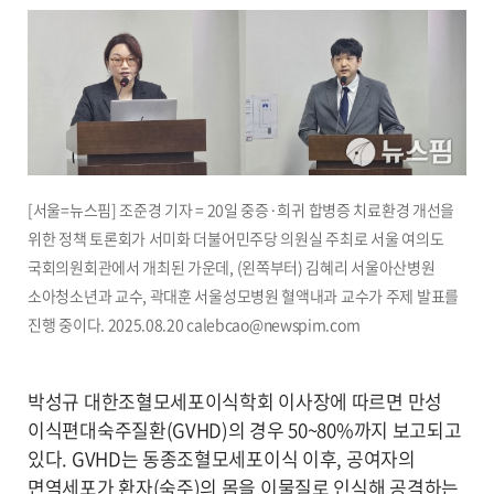
[서울=뉴스핌] 조준경 기자 = 20일 중증·희귀 합병증 치료환경 개선을
위한 정책 토론회가 서미화 더불어민주당 의원실 주최로 서울 여의도
국회의원회관에서 개최된 가운데, (왼쪽부터) 김혜리 서울아산병원
소아청소년과 교수, 곽대훈 서울성모병원 혈액내과 교수가 주제 발표를
진행 중이다. 2025.08.20 calebcao@newspim.com
박성규 대한조혈모세포이식학회 이사장에 따르면 만성
이식편대숙주질환(GVHD)의 경우 50~80%까지 보고되고
있다. GVHD는 동종조혈모세포이식 이후, 공여자의
면역세포가 환자(숙주)의 몸을 이물질로 인식해 공격하는