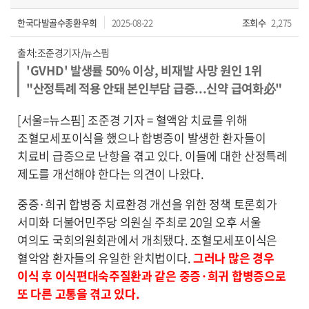
한국다발골수종환우회
2025-08-22
조회수
2,275
출처:조준경기자/뉴스핌
'GVHD' 발생률 50% 이상, 비재발 사망 원인 1위
"산정특례 적용 안돼 본인부담 급증...신약 급여화必"
[서울=뉴스핌] 조준경 기자 = 혈액암 치료를 위해
조혈모세포이식을 했으나 합병증이 발생한 환자들이
치료비 급증으로 난항을 겪고 있다. 이들에 대한 산정특례
제도를 개선해야 한다는 의견이 나왔다.
중증·희귀 합병증 치료환경 개선을 위한 정책 토론회가
서미화 더불어민주당 의원실 주최로 20일 오후 서울
여의도 국회의원회관에서 개최됐다. 조혈모세포이식은
혈악암 환자들의 유일한 완치법이다.
그러나 많은 경우
이식 후 이식편대숙주질환과 같은 중증·희귀 합병증으로
또 다른 고통을 겪고 있다.