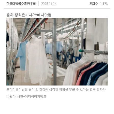
한국다발골수종환우회
2025-11-14
조회수
1,176
출처:정희은기자/코메디닷컴
드라이클리닝한 옷이 간 건강에 심각한 위험을 부를 수 있다는 연구 결과가
나왔다. 사진=게티이미지뱅크