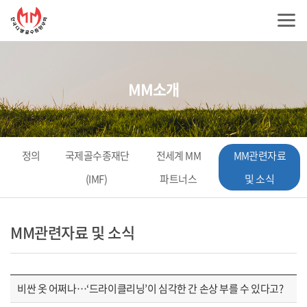
MM소개
정의
국제골수종재단
전세계 MM
MM관련자료
(IMF)
파트너스
및 소식
MM관련자료 및 소식
비싼 옷 어쩌나…‘드라이클리닝’이 심각한 간 손상 부를 수 있다고?