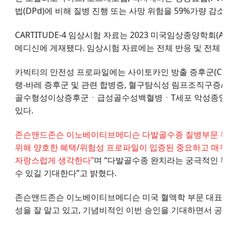
법(DPd)에 비해 질병 진행 또는 사망 위험을 59%가량 감
CARTITUDE-4 임상시험 자료는 2023 미국임상종양학회
메디신에 게재됐다. 임상시험 자료에는 전체 반응 및 전체 생
카빅티의 안전성 프로파일에는 사이토카인 방출 증후군(CRS
랭-바레 증후군 및 관련 합병증, 혈구탐식성 림프조직구증/
골수형성이상증후군ㆍ급성골수성백혈병ㆍT세포 악성종양을 
있다.
존슨앤드존슨 이노베이티브메디슨 다발골수종 질병부문 책임
위해 양호한 혜택/위험성 프로파일이 입증된 중요하고 매우
자랑스럽게 생각한다”
며 “다발골수종 완치라는 궁극적인 
수 있길 기대한다”고 밝혔다.
존슨앤드존슨 이노베이티브메디슨 미국 혈액학 부문 대표 타
성을 잘 알고 있고, 기념비적인 이번 승인을 기대하면서 공급