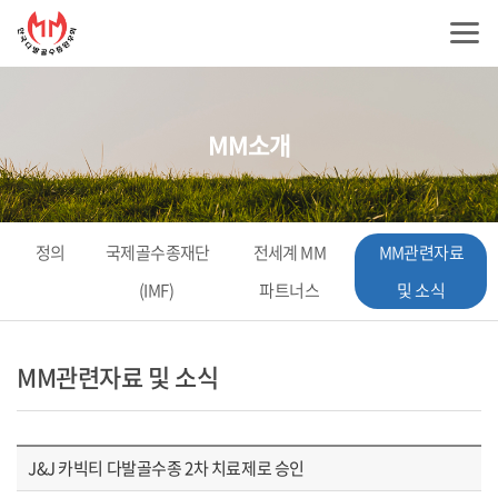
MM소개
정의
국제골수종재단
전세계 MM
MM관련자료
(IMF)
파트너스
및 소식
MM관련자료 및 소식
J&J 카빅티 다발골수종 2차 치료제로 승인