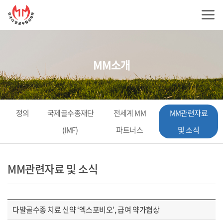
MM소개
정의
국제골수종재단
전세계 MM
MM관련자료
(IMF)
파트너스
및 소식
MM관련자료 및 소식
다발골수종 치료 신약 ‘엑스포비오’, 급여 약가협상