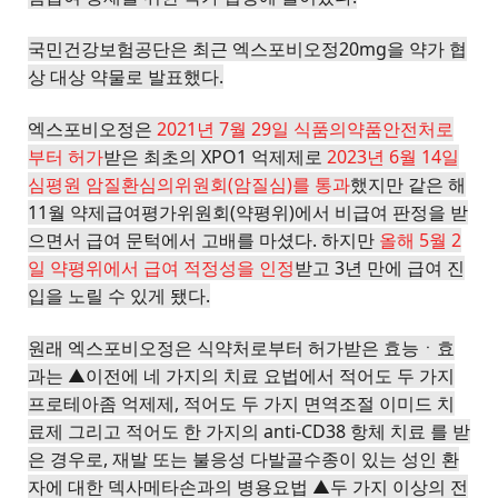
국민건강보험공단은 최근 엑스포비오정20mg을 약가 협
상 대상 약물로 발표했다.
엑스포비오정은
2021년 7월 29일 식품의약품안전처로
부터 허가
받은 최초의 XPO1 억제제로
2023년 6월 14일
심평원 암질환심의위원회(암질심)를 통과
했지만 같은 해
11월 약제급여평가위원회(약평위)에서 비급여 판정을 받
으면서 급여 문턱에서 고배를 마셨다. 하지만
올해 5월 2
일 약평위에서 급여 적정성을 인정
받고 3년 만에 급여 진
입을 노릴 수 있게 됐다.
원래 엑스포비오정은 식약처로부터 허가받은 효능ㆍ효
과는 ▲이전에 네 가지의 치료 요법에서 적어도 두 가지
프로테아좀 억제제, 적어도 두 가지 면역조절 이미드 치
료제 그리고 적어도 한 가지의 anti-CD38 항체 치료 를 받
은 경우로, 재발 또는 불응성 다발골수종이 있는 성인 환
자에 대한 덱사메타손과의 병용요법 ▲두 가지 이상의 전