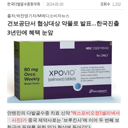
한국다발골수종환우회
2024-05-30
조회수
2,352
출처;박찬영기자/M메디소비자뉴스
건보공단서 협상대상 약물로 발표…한국진출
3년만에 혜택 눈앞
안텐진의 다발골수종 치료 신약 ‘
엑스포비오정’(셀리넥서
ㆍ사진)가
중국 제약사로는 '브루킨사'에 이어 두 번째 보
험급여 등재를 위한 약가 협상에 들어갔다.