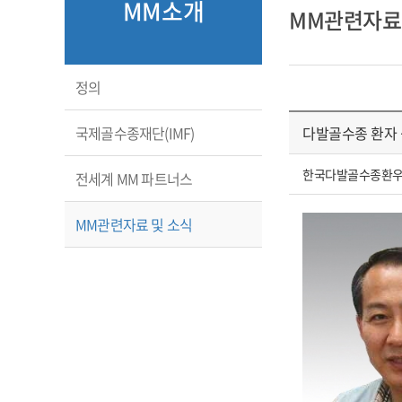
MM소개
MM관련자료
정의
국제골수종재단(IMF)
다발골수종 환자 생
한국다발골수종환
전세계 MM 파트너스
MM관련자료 및 소식