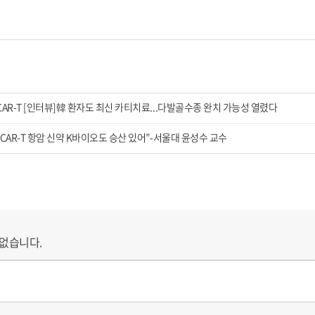
CAR-T [인터뷰]韓 환자도 최신 카티치료...다발골수종 완치 가능성 열렸다
“CAR-T 항암 신약 K바이오도 승산 있어”-서울대 윤성수 교수
없습니다.