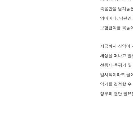
죽음만을 남겨놓은
엄마이다. 남편인
보험급여를 목놓아
지금까지 신약이 
세상을 떠나고 말
선등재-후평가 및
임시적이라도 급여
약가를 결정할 수
정부의 결단 필요