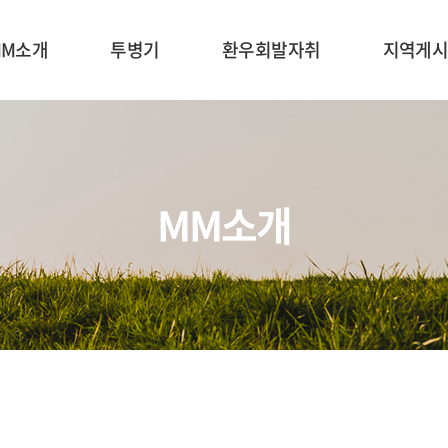
MM소개
투병기
환우회발자취
지역게
MM소개