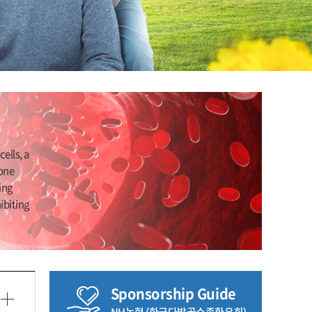
ells, a
bone
ing
ibiting
Sponsorship Guide