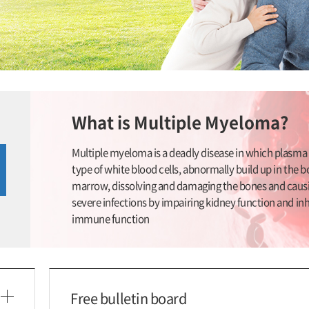
What is Multiple Myeloma?
Multiple myeloma is a deadly disease in which plasma c
type of white blood cells, abnormally build up in the 
marrow, dissolving and damaging the bones and caus
severe infections by impairing kidney function and inh
immune function
Free bulletin board