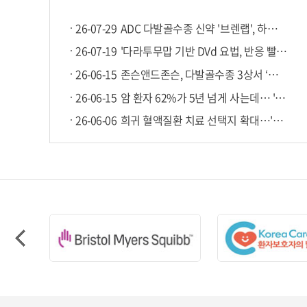
26-07-29
ADC 다발골수종 신약 '브렌랩', 하반기 급여등재 가능할까?
26-07-19
'다라투무맙 기반 DVd 요법, 반응 빨라 효과·환자 편의성 확보...
26-06-15
존슨앤드존슨, 다발골수종 3상서 ‘탈베이+다잘렉스’ 병용 효과 ...
26-06-15
암 환자 62%가 5년 넘게 사는데… '후기로 갈수록 신약 쓰기 어...
26-06-06
희귀 혈액질환 치료 선택지 확대…'다잘렉스' 4제 요법 1차 치료 ...