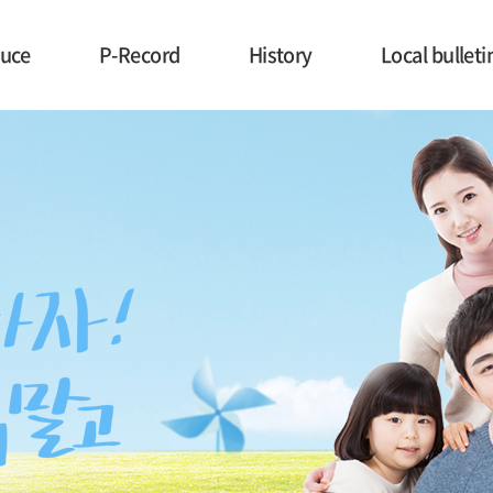
duce
P-Record
History
Local bullet